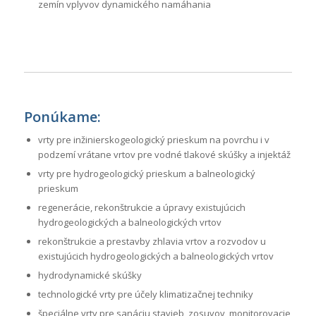
zemín vplyvov dynamického namáhania
Ponúkame:
vrty pre inžinierskogeologický prieskum na povrchu i v
podzemí vrátane vrtov pre vodné tlakové skúšky a injektáž
vrty pre hydrogeologický prieskum a balneologický
prieskum
regenerácie, rekonštrukcie a úpravy existujúcich
hydrogeologických a balneologických vrtov
rekonštrukcie a prestavby zhlavia vrtov a rozvodov u
existujúcich hydrogeologických a balneologických vrtov
hydrodynamické skúšky
technologické vrty pre účely klimatizačnej techniky
špeciálne vrty pre sanáciu stavieb, zosuvov, monitorovacie