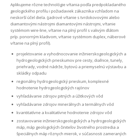
Aplikujeme rôzne technológie vŕtania podľa predpokladaného
geologického profilu i požiadaviek zákazníka vzhľadom na
neskorší účel diela. (jadrové vŕtanie s tvrdokovovými alebo
diamantovými nástrojmi diamantovými nástrojmi, vŕtanie
systémom wire-line, vŕtanie na plný profil s valivým dlátom
príp. ponorným kladivom, vŕtanie systémom duplex, náberové
vŕtanie na plný profil).
projektovanie a vyhodnocovanie inžinierskogeologických a
hydrogeologických prieskumov pre cesty, diaľnice, tunely,
priehrady, vodné nádrže, bytovú a priemyselnú výstavbu a
skládky odpadu
regionálny hydrogeologický prieskum, komplexné
hodnotenie hydrogeologických rajónov
vyhľadávanie zdrojov pitných a úžitkových vôd
vyhľadávanie zdrojov minerálnych a termálnych vôd
kvantitatívne a kvalitatívne hodnotenie zdrojov vôd
zostavovanie inžinierskogeologických a hydrogeologických
máp, máp geologických činiteľov životného prostredia a
špeciálnych máp rôznych mierok, v súčasnosti zameraných