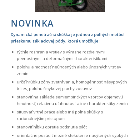
NOVINKA
Dynamická penetračná skúška je jednou z poľných metód
prieskumu základovej pôdy, ktorá umožňuje:
rýchle rozhrania vrstiev s výrazne rozdielnymi
pevnostnými a deformačnými charakteristikami
polohu a mocnosť neúnosných alebo únosných vrstiev
zemín
určiť hrúbku zóny zvetrávania, homogénnosť násypových
telies, polohu šmykovej plochy zosuvov
stanoviť na základe semiempirických vzorcov objemovú
hmotnosť, relatívnu uľahnutosť a iné charakteristiky zemín
situovať vrtné práce alebo iné poľné skúšky s
racionálnejším prístupom
stanoviť hĺbku opretia potknutia pilót
orientačne posúdiť možné stekutenie nasýtených sypkých