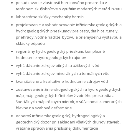
posudzovanie vlastností horninového prostredia v
terénnom skúšobníctve s využitím moderných metód in-situ
laboratórne skúšky mechaniky hornín
projektovanie a vyhodnocovanie inžinierskogeologických a
hydrogeologických prieskumov pre cesty, diaľnice, tunely,
priehrady, vodné nádrže, bytovú a priemyselnú výstavbu a
skládky odpadu
regionálny hydrogeologický prieskum, komplexné
hodnotenie hydrogeologických rajónov
vyhľadávanie zdrojov pitných a úžitkových vôd
vyhľadávanie zdrojov minerálnych a termálnych vôd
kvantitatívne a kvalitatívne hodnotenie zdrojov vôd
zostavovanie inžinierskogeologických a hydrogeologických
máp, máp geologických činiteľov životného prostredia a
špeciálnych máp rôznych mierok, v súčasnosti zameraných
hlavne na svahové deformácie
odborný inžinierskogeologický, hydrogeologický a
geotechnický dozor pri zakladaní všetkých druhov stavieb,
vrátane spracovania príslušnej dokumentácie