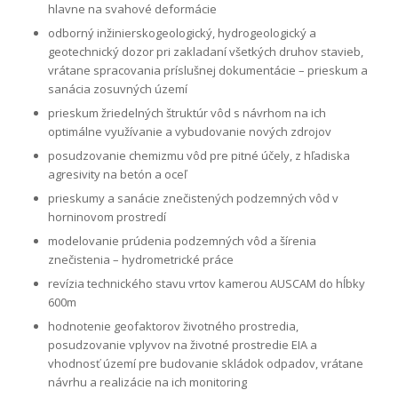
hlavne na svahové deformácie
odborný inžinierskogeologický, hydrogeologický a
geotechnický dozor pri zakladaní všetkých druhov stavieb,
vrátane spracovania príslušnej dokumentácie – prieskum a
sanácia zosuvných území
prieskum žriedelných štruktúr vôd s návrhom na ich
optimálne využívanie a vybudovanie nových zdrojov
posudzovanie chemizmu vôd pre pitné účely, z hľadiska
agresivity na betón a oceľ
prieskumy a sanácie znečistených podzemných vôd v
horninovom prostredí
modelovanie prúdenia podzemných vôd a šírenia
znečistenia – hydrometrické práce
revízia technického stavu vrtov kamerou AUSCAM do hĺbky
600m
hodnotenie geofaktorov životného prostredia,
posudzovanie vplyvov na životné prostredie EIA a
vhodnosť území pre budovanie skládok odpadov, vrátane
návrhu a realizácie na ich monitoring