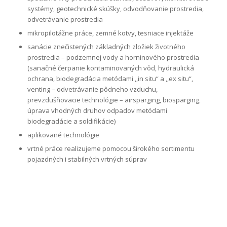
systémy, geotechnické skúšky, odvodňovanie prostredia,
odvetrávanie prostredia
mikropilotážne práce, zemné kotvy, tesniace injektáže
sanácie znečistených základných zložiek životného
prostredia – podzemnej vody a horninového prostredia
(sanačné čerpanie kontaminovaných vôd, hydraulická
ochrana, biodegradácia metódami ,,in situ“ a ,,ex situ“,
venting – odvetrávanie pôdneho vzduchu,
prevzdušňovacie technológie – airsparging, biosparging,
úprava vhodných druhov odpadov metódami
biodegradácie a soldifikácie)
aplikované technológie
vrtné práce realizujeme pomocou širokého sortimentu
pojazdných i stabilných vrtných súprav