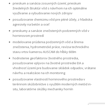
prieskum a sanácia zosuvných území, prieskum
žriedelných štruktúr vôd s návrhom na ich optimálne
využívanie a vybudovanie nových zdrojov
posudzovanie chemizmu vôd pre pitné účely, z hľadiska
agresivity na betón a oceľ
prieskumy a sanácie znečistených podzemných vôd v
horninovom prostredí
modelovanie prúdenia podzemných vôd a šírenia
znečistenia, hydrometrické práce, revízia technického
stavu vrtov kamerou AUSCAM do hĺbky 600m
hodnotenie geofaktorov životného prostredia,
posudzovanie vplyvov na životné prostredie EIA a
vhodnosť území pre budovanie skládok odpadov, vrátane
návrhu a realizácie na ich monitoring
posudzovanie vlastností horninového prostredia v
terénnom skúšobníctve s využitím moderných metód in-
situ, laboratórne skúšky mechaniky hornín